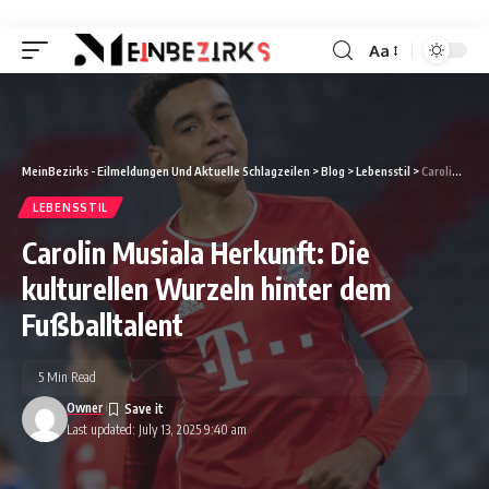
Aa
Font
Resizer
MeinBezirks - Eilmeldungen Und Aktuelle Schlagzeilen
>
Blog
>
Lebensstil
>
Carolin Musiala Herkunft: Die kulturellen Wurzeln hinter dem Fußballtalent
LEBENSSTIL
Carolin Musiala Herkunft: Die
kulturellen Wurzeln hinter dem
Fußballtalent
5 Min Read
Owner
Last updated: July 13, 2025 9:40 am