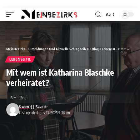
Aa
Font
Resizer
MeinBezirks - Eilmeldungen Und Aktuelle Schlagzeilen
>
Blog
>
Lebensstil
>
Mit wem ist Katharina Blaschke verheiratet?
LEBENSSTIL
Mit wem ist Katharina Blaschke
verheiratet?
5 Min Read
Owner
Last updated: July 13, 2025 9:36 am