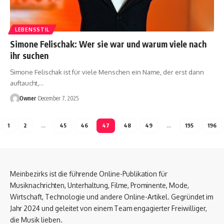
LEBENSSTIL
Simone Felischak: Wer sie war und warum viele nach
ihr suchen
Simone Felischak ist für viele Menschen ein Name, der erst dann
auftaucht,
…
Owner
December 7, 2025
1
2
…
45
46
47
48
49
…
195
196
Meinbezirks ist die führende Online-Publikation für
Musiknachrichten, Unterhaltung, Filme, Prominente, Mode,
Wirtschaft, Technologie und andere Online-Artikel. Gegründet im
Jahr 2024 und geleitet von einem Team engagierter Freiwilliger,
die Musik lieben.