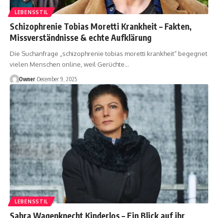
LEBENSSTIL
Schizophrenie Tobias Moretti Krankheit – Fakten,
Missverständnisse & echte Aufklärung
Die Suchanfrage „schizophrenie tobias moretti krankheit“ begegnet
vielen Menschen online, weil Gerüchte
…
Owner
December 9, 2025
LEBENSSTIL
Sahra Wagenknecht Kinderlos – Ein Blick auf ihr