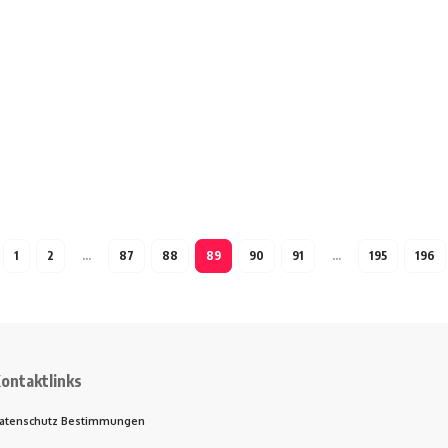
1
2
…
87
88
89
90
91
…
195
196
ontaktlinks
atenschutz Bestimmungen